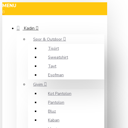
MENU
Kadın
Spor & Outdoor
Tişört
Sweatshirt
Tayt
Eşofman
Giyim
Kot Pantolon
Pantolon
Bluz
Kaban