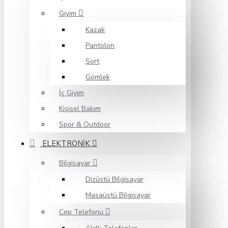
Giyim
Kazak
Pantolon
Şort
Gömlek
İç Giyim
Kişisel Bakım
Spor & Outdoor
ELEKTRONİK
Bilgisayar
Dizüstü Bilgisayar
Masaüstü Bilgisayar
Cep Telefonu