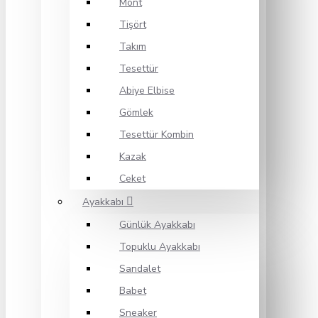
Mont
Tişört
Takım
Tesettür
Abiye Elbise
Gömlek
Tesettür Kombin
Kazak
Ceket
Ayakkabı
Günlük Ayakkabı
Topuklu Ayakkabı
Sandalet
Babet
Sneaker