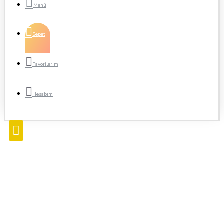
Sepet
Favorilerim
Hesabım