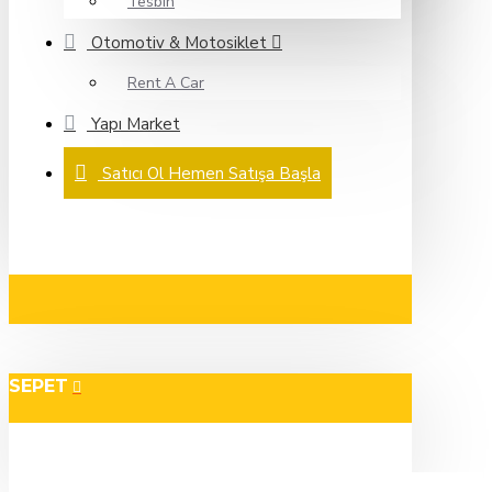
Tesbih
Otomotiv & Motosiklet
Rent A Car
Yapı Market
Satıcı Ol Hemen Satışa Başla
SEPET