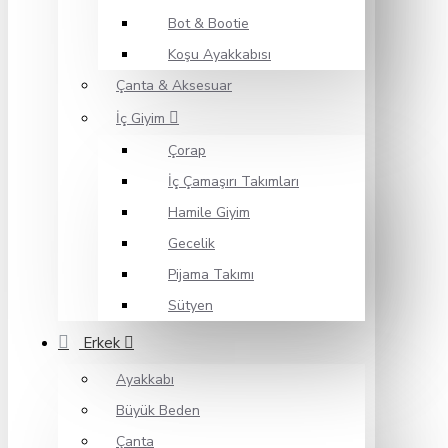
Bot & Bootie
Koşu Ayakkabısı
Çanta & Aksesuar
İç Giyim
Çorap
İç Çamaşırı Takımları
Hamile Giyim
Gecelik
Pijama Takımı
Sütyen
Erkek
Ayakkabı
Büyük Beden
Çanta