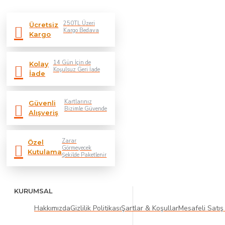
250TL Üzeri
Ücretsiz
Kargo Bedava
Kargo
14 Gün İçin de
Kolay
Koşulsuz Geri İade
İade
Kartlarınız
Güvenli
Bizimle Güvende
Alışveriş
Zarar
Özel
Görmeyecek
Kutulama
Şekilde Paketlenir
KURUMSAL
Hakkımızda
Gizlilik Politikası
Şartlar & Koşullar
Mesafeli Satış