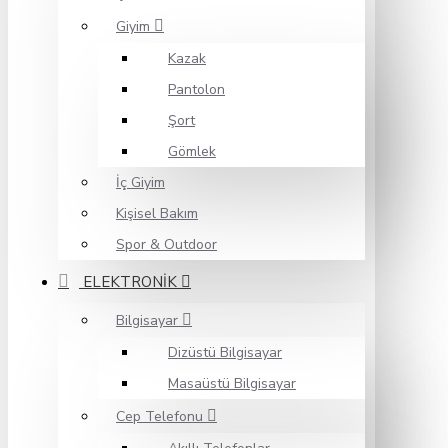
Giyim
Kazak
Pantolon
Şort
Gömlek
İç Giyim
Kişisel Bakım
Spor & Outdoor
ELEKTRONİK
Bilgisayar
Dizüstü Bilgisayar
Masaüstü Bilgisayar
Cep Telefonu