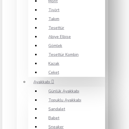
Mont
Tişört
Takım
Tesettür
Abiye Elbise
Gömlek
Tesettür Kombin
Kazak
Ceket
Ayakkabı
Günlük Ayakkabı
Topuklu Ayakkabı
Sandalet
Babet
Sneaker