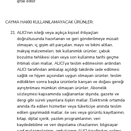
iptal edilir.
CAYMA HAKKI KULLANILAMAYACAK ÜRÜNLER:
ALICI’nın isteği veya açıkça kişisel ihtiyaçları
doğrultusunda hazırlanan ve geri gönderilmeye müsait
olmayan, iç giyim alt parçaları, mayo ve bikini altları,
makyaj malzemeleri, tek kullanımlık ürünler, çabuk
bozulma tehlikesi olan veya son kullanma tarihi geçme
ihtimali olan mallar, ALICI’ya teslim edilmesinin ardından
ALICI tarafından ambalajı açıldığı takdirde iade edilmesi
sağlık ve hijyen açısından uygun olmayan ürünler, teslim
edildikten sonra başka ürünlerle karışan ve doğası gereği
ayrıştırılması mümkün olmayan ürünler, Abonelik
sözleşmesi kapsamında sağlananlar dışında, gazete ve
dergi gibi süreli yayınlara ilişkin mallar, Elektronik ortamda
anında ifa edilen hizmetler veya tüketiciye anında teslim
edilen gayrimaddi mallar, ile ses veya görüntü kayıtlarının,
kitap, dijital içerik, yazılım programlarının, veri
kaydedebilme ve veri depolama cihazlarının, bilgisayar
sarf malzemelerinin, ambalajının ALICI tarafından açılmış