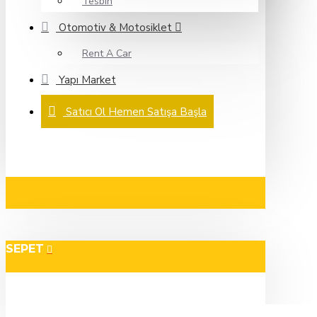
Tesbih
Otomotiv & Motosiklet
Rent A Car
Yapı Market
Satıcı Ol Hemen Satışa Başla
SEPET