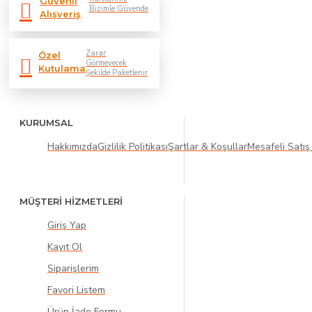
Güvenli
Bizimle Güvende
Alışveriş
Zarar
Özel
Görmeyecek
Kutulama
Şekilde Paketlenir
KURUMSAL
Hakkımızda
Gizlilik Politikası
Şartlar & Koşullar
Mesafeli Satış
MÜŞTERİ HİZMETLERİ
Giriş Yap
Kayıt Ol
Siparişlerim
Favori Listem
Ürün İade Formu