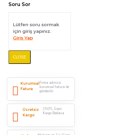
Soru Sor
Lütfen soru sormak
için giriş yapınız.
Giriş Yap
CLOSE
Firma adınıza
Kurumsal
kurumsal fatura ile
Fatura
gönderilir.
250TL Üzeri
Ücretsiz
Kargo Bedava
Kargo