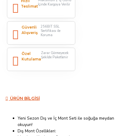
Maksimum 2 İş Günü
Hızlı
İçinde Kargoya Verilir
Teslimat
256BİT SSL
Güvenli
Sertifikası ile
Alışveriş
Koruma
Zarar Görmeyecek
Özel
Şekilde Paketlenir
Kutulama
ÜRÜN BILGISI
Yeni Sezon Dış ve İç Mont Seti ile soğuğa meydan
okuyun!
Dış Mont Özellikleri: