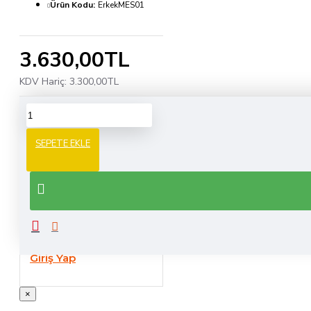
Ürün Kodu:
ErkekMES01
3.630,00TL
KDV Hariç:
3.300,00TL
SORU / CEVAP
SEPETE EKLE
SORU SOR
Lütfen cevap
göndermek için
Giriş Yap
×