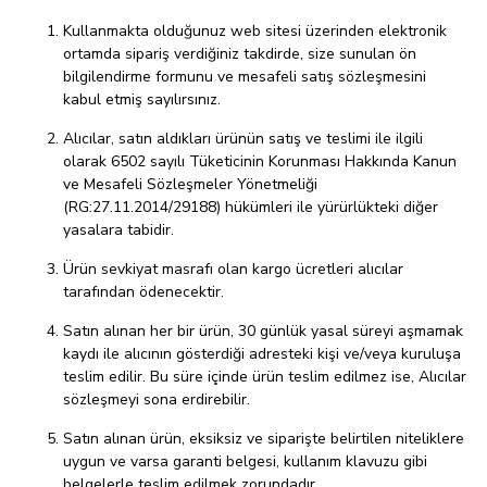
Kullanmakta olduğunuz web sitesi üzerinden elektronik
ortamda sipariş verdiğiniz takdirde, size sunulan ön
bilgilendirme formunu ve mesafeli satış sözleşmesini
kabul etmiş sayılırsınız.
Alıcılar, satın aldıkları ürünün satış ve teslimi ile ilgili
olarak 6502 sayılı Tüketicinin Korunması Hakkında Kanun
ve Mesafeli Sözleşmeler Yönetmeliği
(RG:27.11.2014/29188) hükümleri ile yürürlükteki diğer
yasalara tabidir.
Ürün sevkiyat masrafı olan kargo ücretleri alıcılar
tarafından ödenecektir.
Satın alınan her bir ürün, 30 günlük yasal süreyi aşmamak
kaydı ile alıcının gösterdiği adresteki kişi ve/veya kuruluşa
teslim edilir. Bu süre içinde ürün teslim edilmez ise, Alıcılar
sözleşmeyi sona erdirebilir.
Satın alınan ürün, eksiksiz ve siparişte belirtilen niteliklere
uygun ve varsa garanti belgesi, kullanım klavuzu gibi
belgelerle teslim edilmek zorundadır.