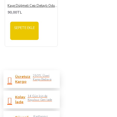
Kaşe Düğmeli Cep Detaylı Oduncu Gömlek
90,00TL
SEPETE EKLE
250TL Üzeri
Ücretsiz
Kargo Bedava
Kargo
14 Gün İçin de
Kolay
Koşulsuz Geri İade
İade
Kartlarınız