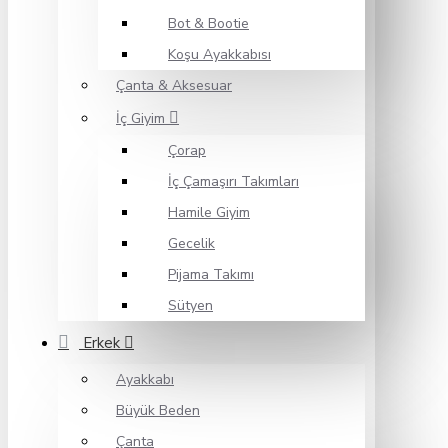
Bot & Bootie
Koşu Ayakkabısı
Çanta & Aksesuar
İç Giyim
Çorap
İç Çamaşırı Takımları
Hamile Giyim
Gecelik
Pijama Takımı
Sütyen
Erkek
Ayakkabı
Büyük Beden
Çanta