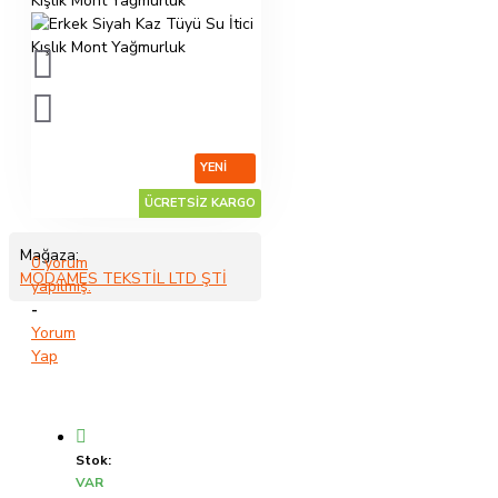
YENI
ÜCRETSİZ KARGO
Mağaza:
0 yorum
MODAMES TEKSTİL LTD ŞTİ
yapılmış.
-
Yorum
Yap
Stok:
VAR