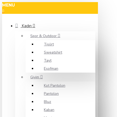
MENU
Kadın
Spor & Outdoor
Tişört
Sweatshirt
Tayt
Eşofman
Giyim
Kot Pantolon
Pantolon
Bluz
Kaban