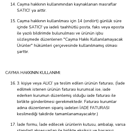
Cayma hakkının kullanımından kaynaklanan masraflar
SATICI’ ya aittir.
Cayma hakkının kullanılması için 14 (ondört) günlük süre
içinde SATICI' ya iadeli taahhütlü posta, faks veya eposta
ile yazılı bildirimde bulunulması ve ürünün işbu
sözleşmede düzenlenen "Cayma Hakkı Kullanılamayacak
Ürünler" hükümleri çerçevesinde kullanılmamış olması
şarttır.
CAYMA HAKKININ KULLANIMI:
3. kişiye veya ALICI’ ya teslim edilen ürünün faturası, (İade
edilmek istenen ürünün faturası kurumsal ise, iade
ederken kurumun düzenlemiş olduğu iade faturası ile
birlikte gönderilmesi gerekmektedir. Faturası kurumlar
adına düzenlenen sipariş iadeleri İADE FATURASI
kesilmediği takdirde tamamlanamayacaktır.)
İade formu, İade edilecek ürünlerin kutusu, ambalajı, varsa
standart aksesuarları ile birlikte eksiksiz ve hasarsız