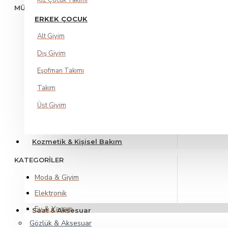
Kız Çocuk Takımı
MÜŞTERİ HİZMETLERİ
ERKEK ÇOCUK
Giriş Yap
Alt Giyim
Kayıt Ol
Dış Giyim
Siparişlerim
Eşofman Takımı
Favori Listem
Ürün İade Formu
Takım
Destek Merkezi
Üst Giyim
Mağaza Başvurusu
Kozmetik & Kişisel Bakım
KATEGORİLER
Moda & Giyim
Elektronik
Ev & Yaşam
Saat & Aksesuar
Gözlük & Aksesuar
Kozmetik & Kişisel Bakım