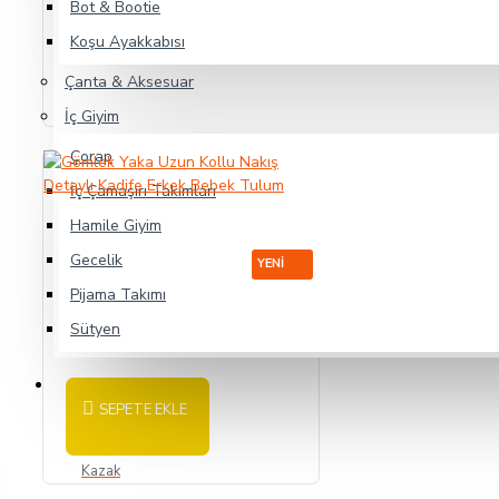
Bot & Bootie
Koşu Ayakkabısı
SEPETE EKLE
Çanta & Aksesuar
İç Giyim
Çorap
İç Çamaşırı Takımları
Hamile Giyim
Gecelik
YENI
Pijama Takımı
Gömlek Yaka Uzun Kollu Nakış Detaylı Kadife Erkek Bebek Tulum
Sütyen
225,00TL
Erkek
SEPETE EKLE
GIYIM
Kazak