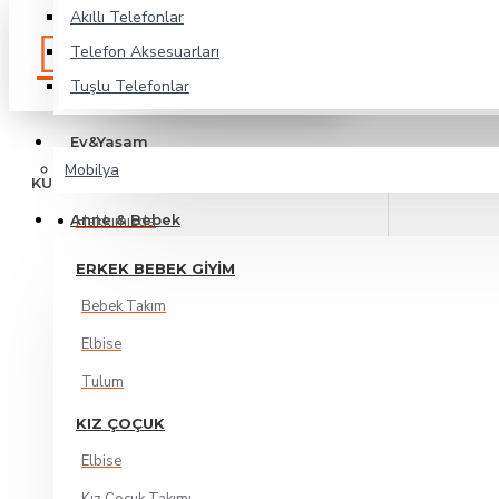
Akıllı Telefonlar
Zarar Görmeyecek
Özel
Şekilde Paketlenir
Telefon Aksesuarları
Kutulama
Tuşlu Telefonlar
Ev&Yaşam
Mobilya
KURUMSAL
Anne & Bebek
Hakkımızda
Gizlilik Politikası
ERKEK BEBEK GIYIM
Şartlar & Koşullar
Bebek Takım
Mesafeli Satış Sözleşmesi
Elbise
İptal & İade Koşulları
Tulum
Satıcı Sözleşmesi
KIZ ÇOÇUK
İletişim
Elbise