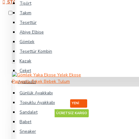
STOK DURUMU
Tişört
Takım
Stokta Var
Tesettür
Abiye Elbise
Gömlek
Tesettür Kombin
Sırala:
Kazak
Ceket
Ayakkabı
Günlük Ayakkabı
Topuklu Ayakkabı
YENI
Sandalet
ÜCRETSİZ KARGO
Babet
Gömlek Yaka Ekose Yelek Ekose Papyonlu Erkek Bebek Tulum
Sneaker
250,00TL