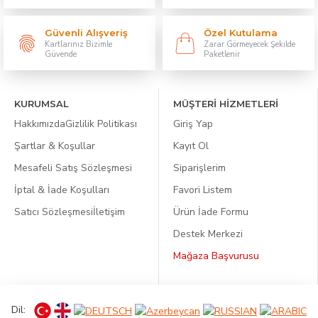
Güvenli Alışveriş
Özel Kutulama
Kartlarınız Bizimle
Zarar Görmeyecek Şekilde
Güvende
Paketlenir
KURUMSAL
MÜŞTERİ HİZMETLERİ
Hakkımızda
Gizlilik Politikası
Giriş Yap
Şartlar & Koşullar
Kayıt Ol
Mesafeli Satış Sözleşmesi
Siparişlerim
İptal & İade Koşulları
Favori Listem
Satıcı Sözleşmesi
İletişim
Ürün İade Formu
Destek Merkezi
Mağaza Başvurusu
Dil: