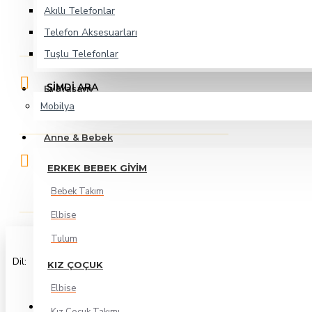
Akıllı Telefonlar
Çukurambar 1480 sokak Besa kule
No 2A/37 Çankaya Ankara
Telefon Aksesuarları
Tuşlu Telefonlar
ŞİMDİ ARA
Ev&Yaşam
0312 425 06 04
Mobilya
Anne & Bebek
BİZE YAZIN
ERKEK BEBEK GIYIM
info@keyfincebegen.com
Bebek Takım
Elbise
Tulum
Dil:
KIZ ÇOÇUK
Elbise