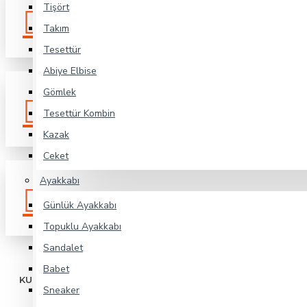
14 Gün İçin de
Kolay
Tişört
Koşulsuz Geri İade
İade
Takım
Tesettür
Abiye Elbise
Gömlek
Kartlarınız Bizimle
Güvenli
Güvende
Alışveriş
Tesettür Kombin
Kazak
Ceket
Ayakkabı
Zarar Görmeyecek
Özel
Şekilde Paketlenir
Kutulama
Günlük Ayakkabı
Topuklu Ayakkabı
Sandalet
Babet
KURUMSAL
Sneaker
Hakkımızda