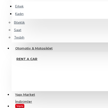
Erkek
Kadın
Bileklik
Saat
Tesbih
Otomotiv & Motosiklet
RENT A CAR
Yapı Market
İndirimler
Yeni