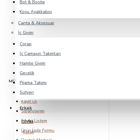
Bot & Bootie
Gizlilik Politikası
Koşu Ayakkabısı
Şartlar & Koşullar
Çanta & Aksesuar
Mesafeli Satış Sözleşmesi
İç Giyim
İptal & İade Koşulları
Çorap
Satıcı Sözleşmesi
İç Çamaşırı Takımları
İletişim
Hamile Giyim
Gecelik
MÜŞTERİ HİZMETLERİ
Pijama Takımı
Giriş Yap
Sütyen
Kayıt Ol
Erkek
Siparişlerim
Favori Listem
GIYIM
Ürün İade Formu
Kazak