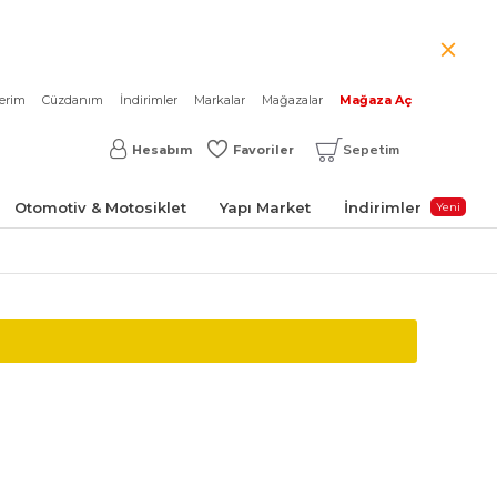
lerim
Cüzdanım
İndirimler
Markalar
Mağazalar
Mağaza Aç
Sepetim
Hesabım
Favoriler
Otomotiv & Motosiklet
Yapı Market
İndirimler
Yeni