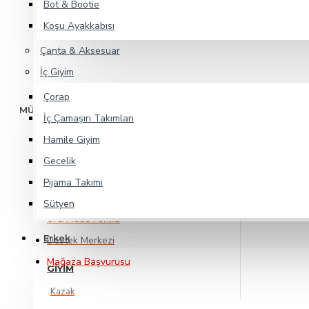
Bot & Bootie
İptal & İade Koşulları
Koşu Ayakkabısı
Satıcı Sözleşmesi
Çanta & Aksesuar
İletişim
İç Giyim
Çorap
MÜŞTERİ HİZMETLERİ
İç Çamaşırı Takımları
Giriş Yap
Hamile Giyim
Kayıt Ol
Gecelik
Siparişlerim
Pijama Takımı
Favori Listem
Sütyen
Ürün İade Formu
Erkek
Destek Merkezi
Mağaza Başvurusu
GIYIM
Kazak