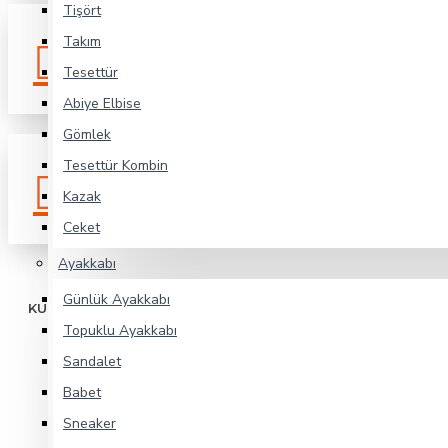
Tişört
Kartlarınız Bizimle
Güvenli
Takım
Güvende
Alışveriş
Tesettür
Abiye Elbise
Gömlek
Tesettür Kombin
Zarar Görmeyecek
Özel
Şekilde Paketlenir
Kutulama
Kazak
Ceket
Ayakkabı
Günlük Ayakkabı
KURUMSAL
Topuklu Ayakkabı
Hakkımızda
Sandalet
Gizlilik Politikası
Babet
Şartlar & Koşullar
Sneaker
Mesafeli Satış Sözleşmesi