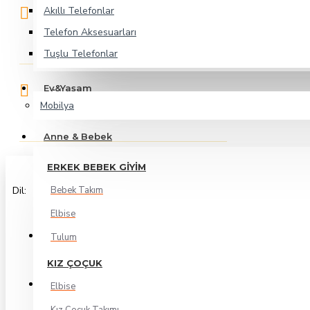
Akıllı Telefonlar
ŞİMDİ ARA
Telefon Aksesuarları
0312 425 06 04
Tuşlu Telefonlar
Ev&Yaşam
BİZE YAZIN
Mobilya
info@keyfincebegen.com
Anne & Bebek
ERKEK BEBEK GIYIM
Dil:
Bebek Takım
Elbise
Tulum
KIZ ÇOÇUK
Elbise