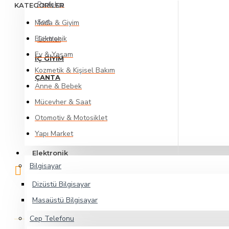
Pantolon
KATEGORİLER
Şort
Moda & Giyim
Elektronik
Gömlek
Ev & Yaşam
İÇ GIYIM
Kozmetik & Kişisel Bakım
ÇANTA
Anne & Bebek
Mücevher & Saat
Otomotiv & Motosiklet
Yapı Market
Elektronik
Bilgisayar
ADRES
Dizüstü Bilgisayar
Çukurambar 1480 sokak Besa kule
No 2A/37 Çankaya Ankara
Masaüstü Bilgisayar
Cep Telefonu