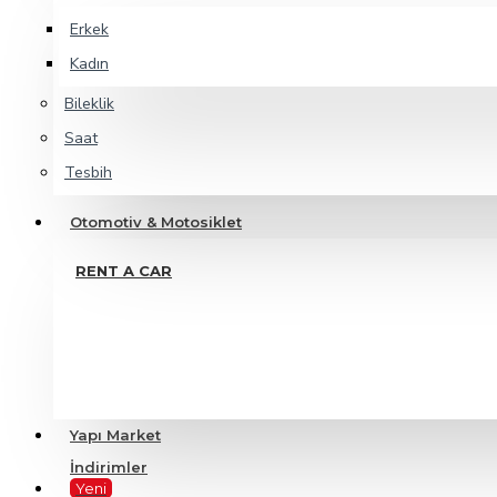
Erkek
Kadın
Bileklik
Saat
Tesbih
Otomotiv & Motosiklet
RENT A CAR
Yapı Market
İndirimler
Yeni