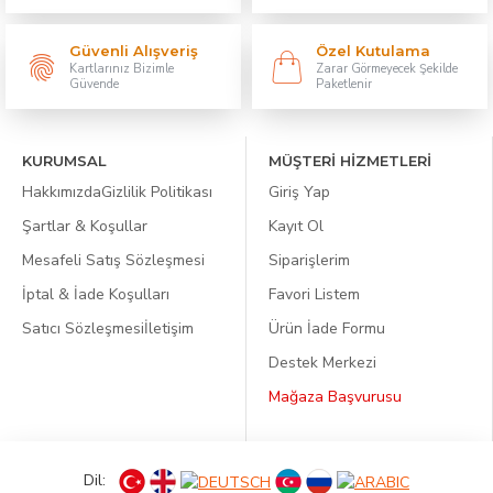
Güvenli Alışveriş
Özel Kutulama
Kartlarınız Bizimle
Zarar Görmeyecek Şekilde
Güvende
Paketlenir
KURUMSAL
MÜŞTERİ HİZMETLERİ
Hakkımızda
Gizlilik Politikası
Giriş Yap
Şartlar & Koşullar
Kayıt Ol
Mesafeli Satış Sözleşmesi
Siparişlerim
İptal & İade Koşulları
Favori Listem
Satıcı Sözleşmesi
İletişim
Ürün İade Formu
Destek Merkezi
Mağaza Başvurusu
Dil: