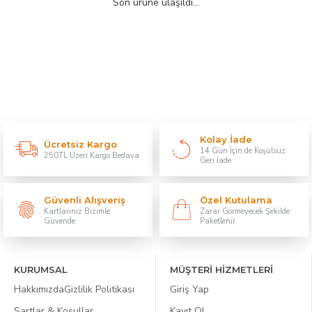
Son ürüne ulaşıldı...
Kolay İade
Ücretsiz Kargo
14 Gün İçin de Koşulsuz
250TL Üzeri Kargo Bedava
Geri İade
Güvenli Alışveriş
Özel Kutulama
Kartlarınız Bizimle
Zarar Görmeyecek Şekilde
Güvende
Paketlenir
KURUMSAL
MÜŞTERİ HİZMETLERİ
Hakkımızda
Gizlilik Politikası
Giriş Yap
Şartlar & Koşullar
Kayıt Ol