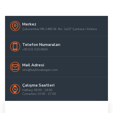
Merkez
Çukurambar Mh.1480 Sk. No: 2a/37 Çankaya / Ankara
Telefon Numaraları
+90 531 520 0604
Mail Adresi
info@keyfincebegen.com
Çalışma Saatleri
Haftaiçi 09:00 - 19:00
Cumartesi 10:00 - 17:00