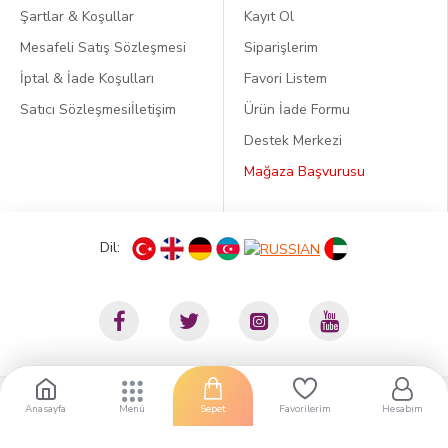
Şartlar & Koşullar
Kayıt Ol
Mesafeli Satış Sözleşmesi
Siparişlerim
İptal & İade Koşulları
Favori Listem
Satıcı Sözleşmesi
İletişim
Ürün İade Formu
Destek Merkezi
Mağaza Başvurusu
Dil:
Anasayfa
Sepet
Favorilerim
Hesabım