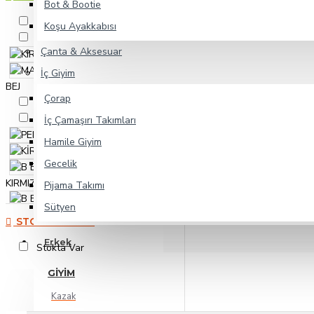
Bot & Bootie
SOMON
Koşu Ayakkabısı
MOR
Çanta & Aksesuar
KIRMIZI
MAVİ
İç Giyim
BEJ
SİYAH
Çorap
LACİVERT
BEYAZ
İç Çamaşırı Takımları
PEMBE
Hamile Giyim
KİREMİT
Gecelik
B BASKILI
KIRMIZI
Pijama Takımı
B BASKILI
Sütyen
SARI
B
STOK DURUMU
BASKILI GRİ
Erkek
A BASKILI
Stokta Var
KIRMIZI
GIYIM
A BASKILI
SARI
A
Kazak
BASKILI GRİ