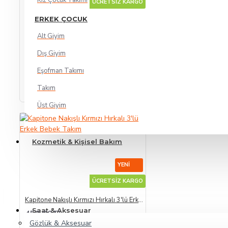
Kız Çocuk Takımı
ÜCRETSİZ KARGO
ERKEK ÇOCUK
Kadife Montlu 3'lü Erkek Bebek Takım
670,00TL
Alt Giyim
Dış Giyim
SEPETE EKLE
Eşofman Takımı
Takım
Üst Giyim
Kozmetik & Kişisel Bakım
YENI
ÜCRETSİZ KARGO
Kapitone Nakışlı Kırmızı Hırkalı 3'lü Erkek Bebek Takım
Saat & Aksesuar
450,00TL
Gözlük & Aksesuar