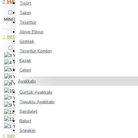
MARKALAR
Tişört
Takım
LAMATO KİDS
MİNİ HAYAL
Tesettür
Abiye Elbise
BEDEN
Gömlek
2 YAŞ
Tesettür Kombin
3 YAŞ
Kazak
4 YAŞ
5 YAŞ
Ceket
6 YAŞ
Ayakkabı
8 YAŞ
10 YAŞ
Günlük Ayakkabı
7 YAŞ
Topuklu Ayakkabı
9 YAŞ
Sandalet
11 YAŞ
12 YAŞ
Babet
1 YAŞ
Sneaker
RENK