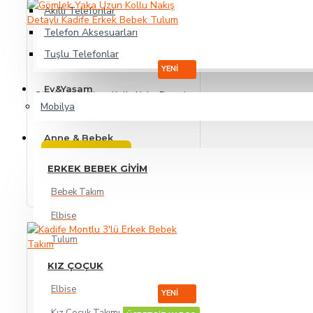
Akıllı Telefonlar
Telefon Aksesuarları
Tuşlu Telefonlar
YENI
Ev&Yaşam
Gömlek Yaka Uzun Kollu Nakış Detaylı Kadife Erkek Bebek Tulum
Mobilya
225,00TL
Anne & Bebek
SEPETE EKLE
ERKEK BEBEK GIYIM
Bebek Takım
Elbise
Tulum
KIZ ÇOÇUK
Elbise
YENI