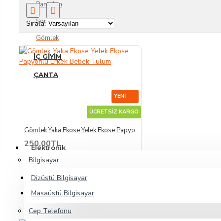
Pantolon
Şort
Sırala:
Gömlek
İÇ GIYIM
ÇANTA
YENI
ÜCRETSİZ KARGO
Gömlek Yaka Ekose Yelek Ekose Papyonlu Erkek Bebek Tulum
250,00TL
Elektronik
Bilgisayar
SEPETE EKLE
Dizüstü Bilgisayar
Masaüstü Bilgisayar
Cep Telefonu