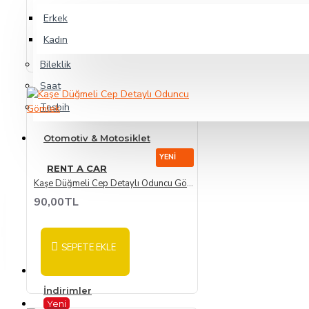
Erkek
SEPETE EKLE
Kadın
Bileklik
Saat
Tesbih
Otomotiv & Motosiklet
YENI
RENT A CAR
Kaşe Düğmeli Cep Detaylı Oduncu Gömlek
90,00TL
SEPETE EKLE
Yapı Market
İndirimler
Yeni