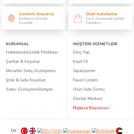
Güvenli Alışveriş
Özel Kutulama
Kartlarınız Bizimle
Zarar Görmeyecek Şekilde
Güvende
Paketlenir
KURUMSAL
MÜŞTERİ HİZMETLERİ
Hakkımızda
Gizlilik Politikası
Giriş Yap
Şartlar & Koşullar
Kayıt Ol
Mesafeli Satış Sözleşmesi
Siparişlerim
İptal & İade Koşulları
Favori Listem
Satıcı Sözleşmesi
İletişim
Ürün İade Formu
Destek Merkezi
Mağaza Başvurusu
Dil: