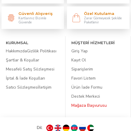
Güvenli Alışveriş
Özel Kutulama
Kartlarınız Bizimle
Zarar Görmeyecek Şekilde
Güvende
Paketlenir
KURUMSAL
MÜŞTERİ HİZMETLERİ
Hakkımızda
Gizlilik Politikası
Giriş Yap
Şartlar & Koşullar
Kayıt Ol
Mesafeli Satış Sözleşmesi
Siparişlerim
İptal & İade Koşulları
Favori Listem
Satıcı Sözleşmesi
İletişim
Ürün İade Formu
Destek Merkezi
Mağaza Başvurusu
Dil: