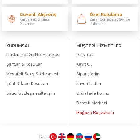
Güvenli Alışveriş
Özel Kutulama
Kartlarınız Bizimle
Zarar Görmeyecek Şekilde
Güvende
Paketlenir
KURUMSAL
MÜŞTERİ HİZMETLERİ
Hakkımızda
Gizlilik Politikası
Giriş Yap
Şartlar & Koşullar
Kayıt Ol
Mesafeli Satış Sözleşmesi
Siparişlerim
İptal & İade Koşulları
Favori Listem
Satıcı Sözleşmesi
İletişim
Ürün İade Formu
Destek Merkezi
Mağaza Başvurusu
Dil: