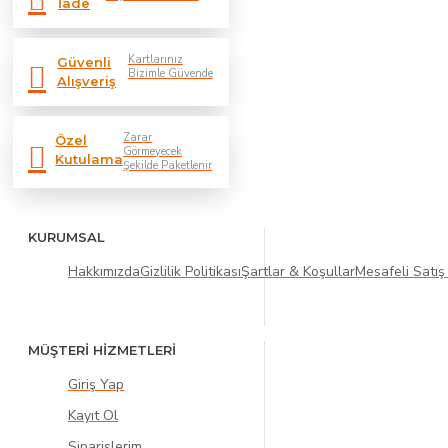
İade
Kartlarınız
Güvenli
Bizimle Güvende
Alışveriş
Zarar
Özel
Görmeyecek
Kutulama
Şekilde Paketlenir
KURUMSAL
Hakkımızda
Gizlilik Politikası
Şartlar & Koşullar
Mesafeli Satış
MÜŞTERİ HİZMETLERİ
Giriş Yap
Kayıt Ol
Siparişlerim