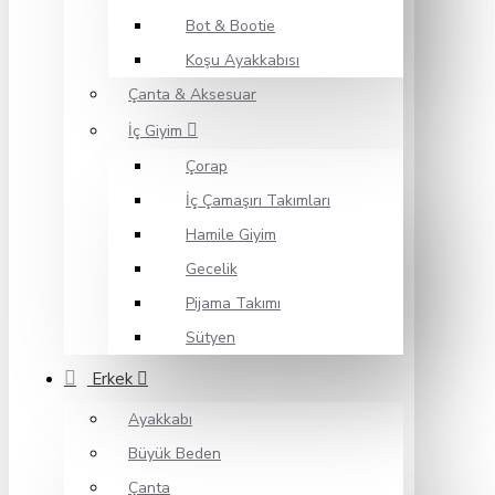
Bot & Bootie
Koşu Ayakkabısı
Çanta & Aksesuar
İç Giyim
Çorap
İç Çamaşırı Takımları
Hamile Giyim
Gecelik
Pijama Takımı
Sütyen
Erkek
Ayakkabı
Büyük Beden
Çanta