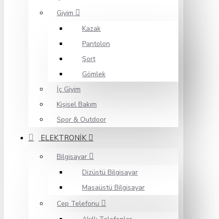
Giyim
Kazak
Pantolon
Şort
Gömlek
İç Giyim
Kişisel Bakım
Spor & Outdoor
ELEKTRONİK
Bilgisayar
Dizüstü Bilgisayar
Masaüstü Bilgisayar
Cep Telefonu