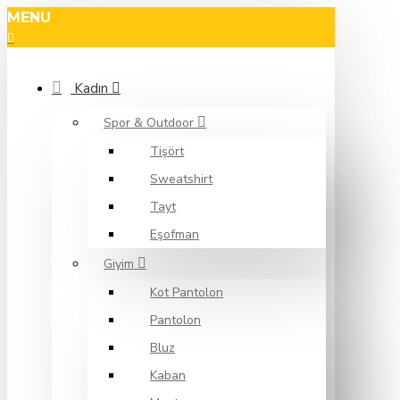
MENU
Kadın
Spor & Outdoor
Tişört
Sweatshirt
Tayt
Eşofman
Giyim
Kot Pantolon
Pantolon
Bluz
Kaban