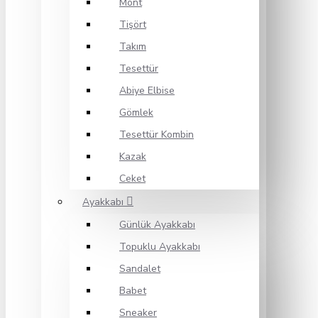
Mont
Tişört
Takım
Tesettür
Abiye Elbise
Gömlek
Tesettür Kombin
Kazak
Ceket
Ayakkabı
Günlük Ayakkabı
Topuklu Ayakkabı
Sandalet
Babet
Sneaker