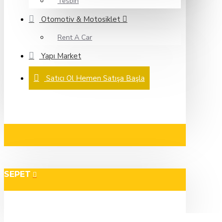
Tesbih
Otomotiv & Motosiklet
Rent A Car
Yapı Market
Satıcı Ol Hemen Satışa Başla
SEPET