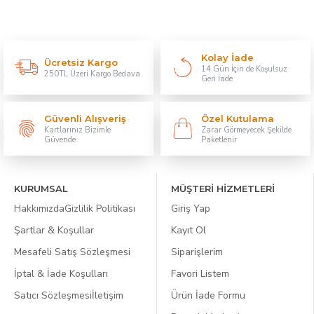
Kolay İade
Ücretsiz Kargo
14 Gün İçin de Koşulsuz
250TL Üzeri Kargo Bedava
Geri İade
Güvenli Alışveriş
Özel Kutulama
Kartlarınız Bizimle
Zarar Görmeyecek Şekilde
Güvende
Paketlenir
KURUMSAL
MÜŞTERİ HİZMETLERİ
Hakkımızda
Gizlilik Politikası
Giriş Yap
Şartlar & Koşullar
Kayıt Ol
Mesafeli Satış Sözleşmesi
Siparişlerim
İptal & İade Koşulları
Favori Listem
Satıcı Sözleşmesi
İletişim
Ürün İade Formu