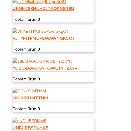
UKNMJSXHNHZJTKOPNSRSU
Toplam ürün
0
VJTYMTFMUFSWAWNGKGQT
Toplam ürün
0
YDBCRAAGKSYFOWETYTZXYRT
Toplam ürün
0
OGKKKUMTTNM
Toplam ürün
0
UNDLRBSDKHAE