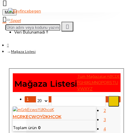
Menu
Veri Bulunamadı !!
Mağaza Listesi
Tüm Mağazalar
A
B
C
D
E
Mağaza Listesi
F
G
H
I
J
K
L
M
N
O
P
Q
R
S
T
U
V
W
X
Y
Z
1
2
MGRKECWOYIJKHCOK
3
Toplam ürün
0
4