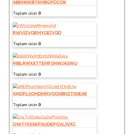
ABKNNKBTKMBGPDCOK
Toplam ürün
0
RWVIZVQEMYGEJYQD
Toplam ürün
0
MBLRWXXTTEMFSNWJASWU
Toplam ürün
0
XMDPLSOHDMRVQCNBHZTNJEAE
Toplam ürün
0
OWTYXSXKPSUDEPGVLJVXC