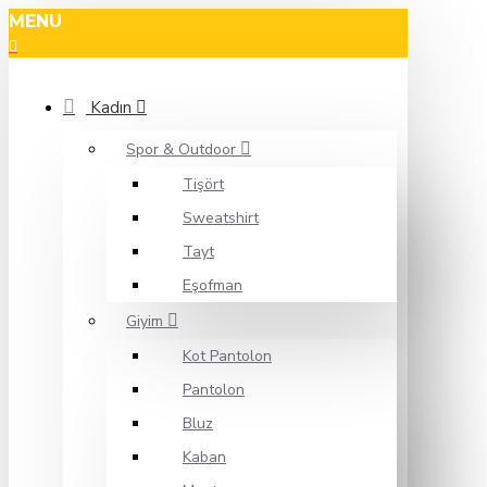
MENU
Kadın
Spor & Outdoor
Tişört
Sweatshirt
Tayt
Eşofman
Giyim
Kot Pantolon
Pantolon
Bluz
Kaban