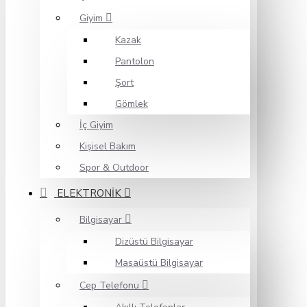
Giyim
Kazak
Pantolon
Şort
Gömlek
İç Giyim
Kişisel Bakım
Spor & Outdoor
ELEKTRONİK
Bilgisayar
Dizüstü Bilgisayar
Masaüstü Bilgisayar
Cep Telefonu