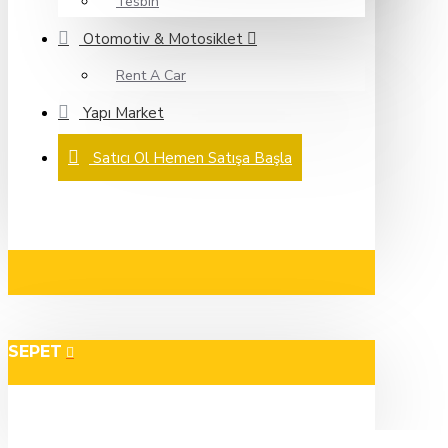
Tesbih
Otomotiv & Motosiklet
Rent A Car
Yapı Market
Satıcı Ol Hemen Satışa Başla
SEPET