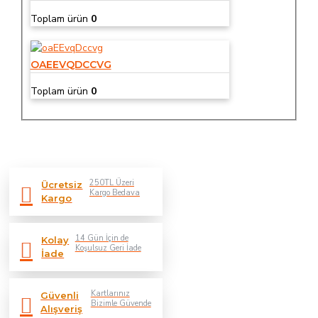
Toplam ürün
0
OAEEVQDCCVG
Toplam ürün
0
250TL Üzeri
Ücretsiz
Kargo Bedava
Kargo
14 Gün İçin de
Kolay
Koşulsuz Geri İade
İade
Kartlarınız
Güvenli
Bizimle Güvende
Alışveriş