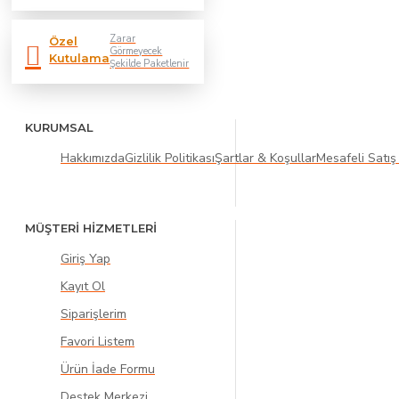
Zarar
Özel
Görmeyecek
Kutulama
Şekilde Paketlenir
KURUMSAL
Hakkımızda
Gizlilik Politikası
Şartlar & Koşullar
Mesafeli Satış
MÜŞTERİ HİZMETLERİ
Giriş Yap
Kayıt Ol
Siparişlerim
Favori Listem
Ürün İade Formu
Destek Merkezi