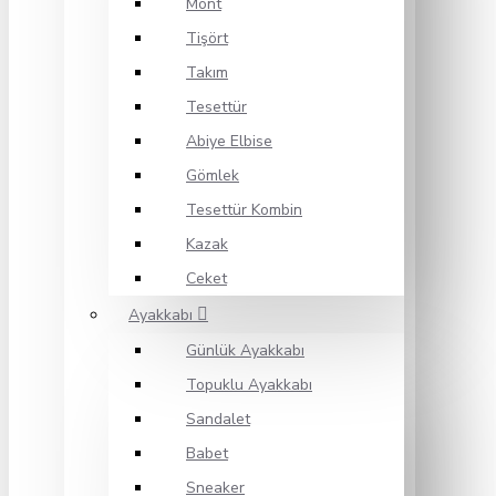
Mont
Tişört
Takım
Tesettür
Abiye Elbise
Gömlek
Tesettür Kombin
Kazak
Ceket
Ayakkabı
Günlük Ayakkabı
Topuklu Ayakkabı
Sandalet
Babet
Sneaker