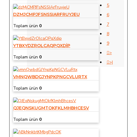
5
DZMJCMPJFSNSSIARFRUYJEU
6
7
Toplam ürün
0
8
9
YTBXYDZROLCAQPQXDIP
>
Toplam ürün
0
>|
VMNQWBDGJYNPKPNGCVLURTX
Toplam ürün
0
QJEQNSKUGMTOKFKLMHBHCESV
Toplam ürün
0