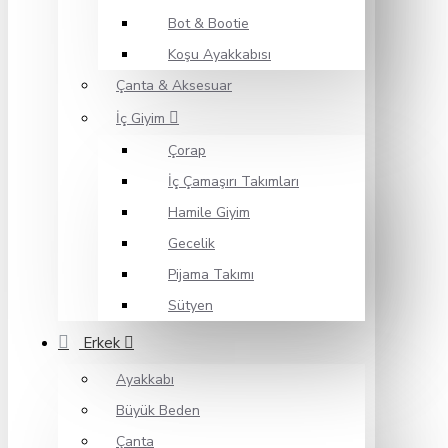
Bot & Bootie
Koşu Ayakkabısı
Çanta & Aksesuar
İç Giyim
Çorap
İç Çamaşırı Takımları
Hamile Giyim
Gecelik
Pijama Takımı
Sütyen
Erkek
Ayakkabı
Büyük Beden
Çanta