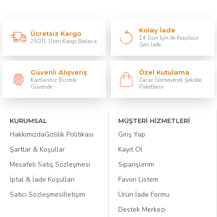
Kolay İade
Ücretsiz Kargo
14 Gün İçin de Koşulsuz
250TL Üzeri Kargo Bedava
Geri İade
Güvenli Alışveriş
Özel Kutulama
Kartlarınız Bizimle
Zarar Görmeyecek Şekilde
Güvende
Paketlenir
KURUMSAL
MÜŞTERİ HİZMETLERİ
Hakkımızda
Gizlilik Politikası
Giriş Yap
Şartlar & Koşullar
Kayıt Ol
Mesafeli Satış Sözleşmesi
Siparişlerim
İptal & İade Koşulları
Favori Listem
Satıcı Sözleşmesi
İletişim
Ürün İade Formu
Destek Merkezi