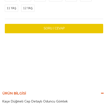
11 YAŞ
12 YAŞ
SORU / CEVAP
ÜRÜN BILGISI
Kaşe Düğmeli Cep Detaylı Oduncu Gömlek