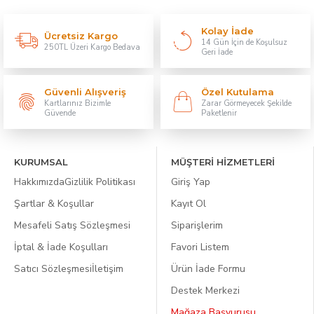
Kolay İade
Ücretsiz Kargo
14 Gün İçin de Koşulsuz
250TL Üzeri Kargo Bedava
Geri İade
Güvenli Alışveriş
Özel Kutulama
Kartlarınız Bizimle
Zarar Görmeyecek Şekilde
Güvende
Paketlenir
KURUMSAL
MÜŞTERİ HİZMETLERİ
Hakkımızda
Gizlilik Politikası
Giriş Yap
Şartlar & Koşullar
Kayıt Ol
Mesafeli Satış Sözleşmesi
Siparişlerim
İptal & İade Koşulları
Favori Listem
Satıcı Sözleşmesi
İletişim
Ürün İade Formu
Destek Merkezi
Mağaza Başvurusu