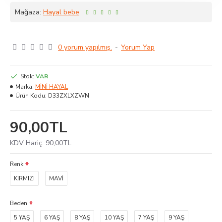
Mağaza:
Hayal bebe
0 yorum yapılmış.
-
Yorum Yap
Stok:
VAR
Marka:
MİNİ HAYAL
Ürün Kodu:
D33ZXLXZWN
90,00TL
KDV Hariç:
90,00TL
Renk
KIRMIZI
MAVİ
Beden
5 YAŞ
6 YAŞ
8 YAŞ
10 YAŞ
7 YAŞ
9 YAŞ