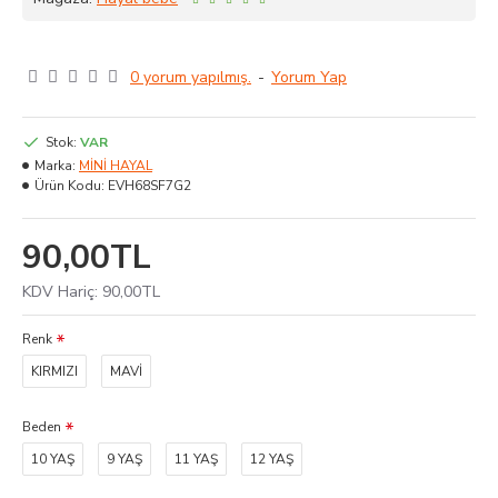
0 yorum yapılmış.
-
Yorum Yap
Stok:
VAR
Marka:
MİNİ HAYAL
Ürün Kodu:
EVH68SF7G2
90,00TL
KDV Hariç:
90,00TL
Renk
KIRMIZI
MAVİ
Beden
10 YAŞ
9 YAŞ
11 YAŞ
12 YAŞ