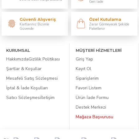
Geri İade
Güvenli Alışveriş
Özel Kutulama
Kartlarınız Bizimle
Zarar Görmeyecek Şekilde
Güvende
Paketlenir
KURUMSAL
MÜŞTERİ HİZMETLERİ
Hakkımızda
Gizlilik Politikası
Giriş Yap
Şartlar & Koşullar
Kayıt Ol
Mesafeli Satış Sözleşmesi
Siparişlerim
İptal & İade Koşulları
Favori Listem
Satıcı Sözleşmesi
İletişim
Ürün İade Formu
Destek Merkezi
Mağaza Başvurusu