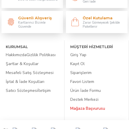
Geri İade
Güvenli Alışveriş
Özel Kutulama
Kartlarınız Bizimle
Zarar Görmeyecek Şekilde
Güvende
Paketlenir
KURUMSAL
MÜŞTERİ HİZMETLERİ
Hakkımızda
Gizlilik Politikası
Giriş Yap
Şartlar & Koşullar
Kayıt Ol
Mesafeli Satış Sözleşmesi
Siparişlerim
İptal & İade Koşulları
Favori Listem
Satıcı Sözleşmesi
İletişim
Ürün İade Formu
Destek Merkezi
Mağaza Başvurusu