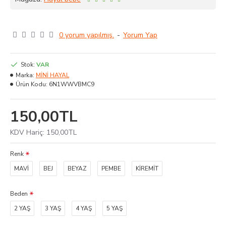
0 yorum yapılmış.
-
Yorum Yap
Stok:
VAR
Marka:
MİNİ HAYAL
Ürün Kodu:
6N1WWVBMC9
150,00TL
KDV Hariç:
150,00TL
Renk
MAVİ
BEJ
BEYAZ
PEMBE
KİREMİT
Beden
2 YAŞ
3 YAŞ
4 YAŞ
5 YAŞ